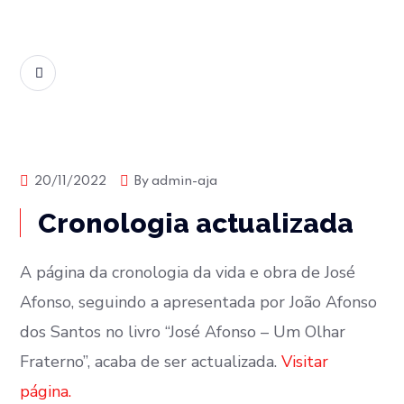
READ MORE
Associação José Afonso
Biografia
20/11/2022
By
admin-aja
Cronologia actualizada
Cronologia
A página da cronologia da vida e obra de José
Afonso, seguindo a apresentada por João Afonso
dos Santos no livro “José Afonso – Um Olhar
Fraterno”, acaba de ser actualizada.
Visitar
página.