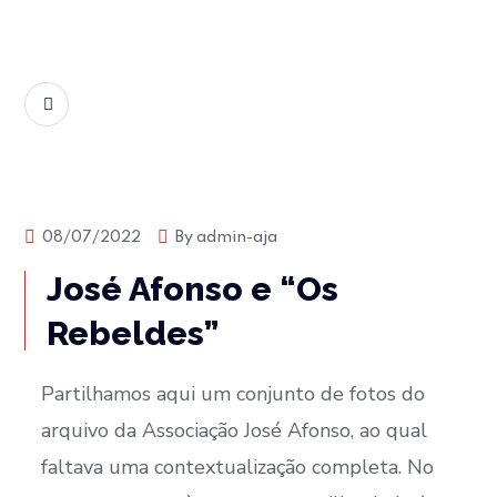
READ MORE
Biografia
Fotografia
Moçambique
08/07/2022
By
admin-aja
José Afonso e “Os
Rebeldes”
Partilhamos aqui um conjunto de fotos do
arquivo da Associação José Afonso, ao qual
faltava uma contextualização completa. No