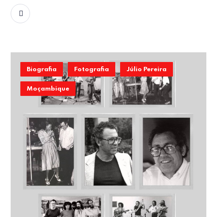
READ MORE
Biografia
Fotografia
Júlio Pereira
Moçambique