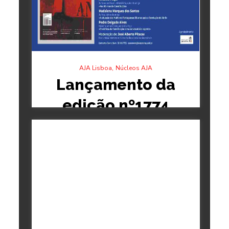
,
AJA Lisboa
Núcleos AJA
Lançamento da
edição nº1774
revista Seara…
28/05/2026