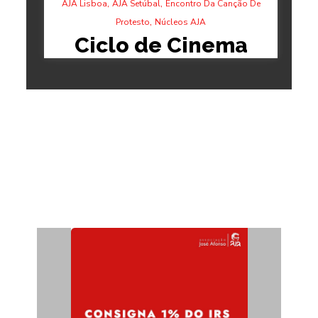
,
,
AJA Lisboa
AJA Setúbal
Encontro Da Canção De
,
Protesto
Núcleos AJA
Ciclo de Cinema
“Onde o Vento…
11/05/2026