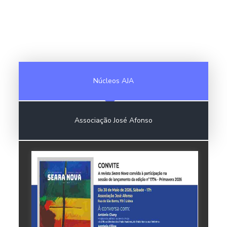
Núcleos AJA
Associação José Afonso