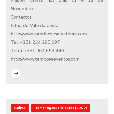
Master Class’s nos dias 21 e 22 de
Novembro.
Contactos:
Eduardo Vale da Costa
http://www.producoesaleatorias.com
Tel: +351 234 285 097
Telm: +351 964 653 440
http://www.temposeeventos.com
READ MORE
Galiza
Homenagens e tributos (2009)