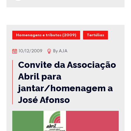
Homenagens e tributos (2009)
Tertúlias
10/12/2009
By
AJA
Convite da Associação
Abril para
jantar/homenagem a
José Afonso