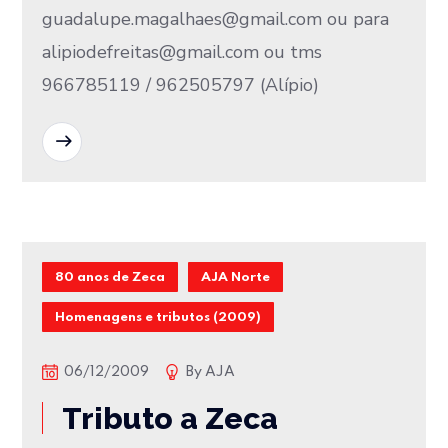
guadalupe.magalhaes@gmail.com ou para
alipiodefreitas@gmail.com ou tms
966785119 / 962505797 (Alípio)
READ MORE
80 anos de Zeca
AJA Norte
Homenagens e tributos (2009)
06/12/2009
By
AJA
Tributo a Zeca