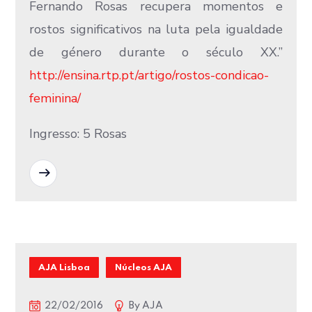
Fernando Rosas recupera momentos e
rostos significativos na luta pela igualdade
de género durante o século XX.”
http://ensina.rtp.pt/artigo/rostos-condicao-
feminina/
Ingresso: 5 Rosas
READ MORE
AJA Lisboa
Núcleos AJA
22/02/2016
By
AJA