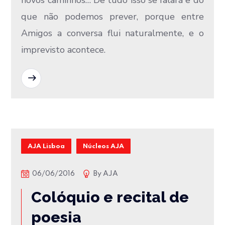
novos caminhos… D​e tudo isso se falará ​e do
que não podemos prever, porque entre
Amigos a conversa flui naturalmente, e o
imprevisto acontece.
READ MORE
AJA Lisboa
Núcleos AJA
06/06/2016
By
AJA
Colóquio e recital de
poesia