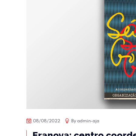
08/08/2022
By
admin-aja
Eranova: centro coorde