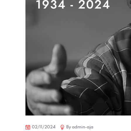
02/11/2024
By
admin-aja