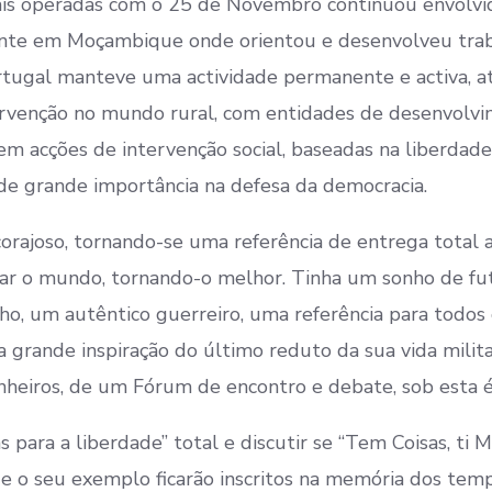
ais operadas com o 25 de Novembro continuou envolv
rante em Moçambique onde orientou e desenvolveu tra
rtugal manteve uma actividade permanente e activa, a
rvenção no mundo rural, com entidades de desenvolv
 em acções de intervenção social, baseadas na liberdade
de grande importância na defesa da democracia.
orajoso, tornando-se uma referência de entrega total 
rmar o mundo, tornando-o melhor. Tinha um sonho de fu
ho, um autêntico guerreiro, uma referência para todos
a grande inspiração do último reduto da sua vida milita
heiros, de um Fórum de encontro e debate, sob esta é
 para a liberdade” total e discutir se “Tem Coisas, ti 
 e o seu exemplo ficarão inscritos na memória dos temp