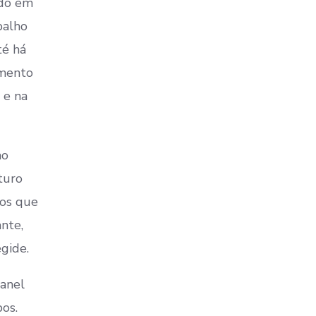
ido em
balho
té há
imento
 e na
ao
turo
 os que
nte,
gide.
Manel
os.