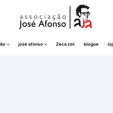
ção
josé afonso
Zeca 100
blogue
lo