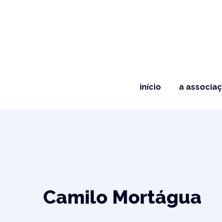
início
a associa
Camilo Mortágua