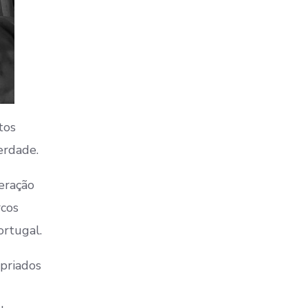
tos
erdade.
peração
rcos
ortugal.
opriados