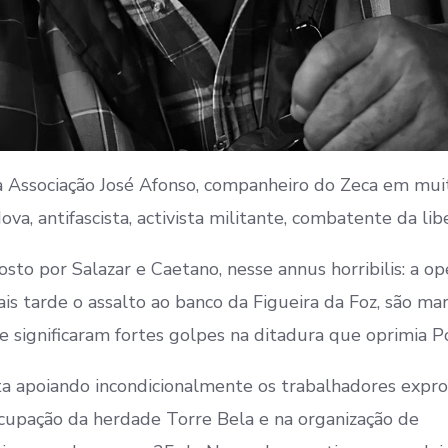
 Associação José Afonso, companheiro do Zeca em mui
a, antifascista, activista militante, combatente da lib
sto por Salazar e Caetano, nesse annus horribilis: a o
is tarde o assalto ao banco da Figueira da Foz, são ma
e significaram fortes golpes na ditadura que oprimia P
uta apoiando incondicionalmente os trabalhadores expr
cupação da herdade Torre Bela e na organização de