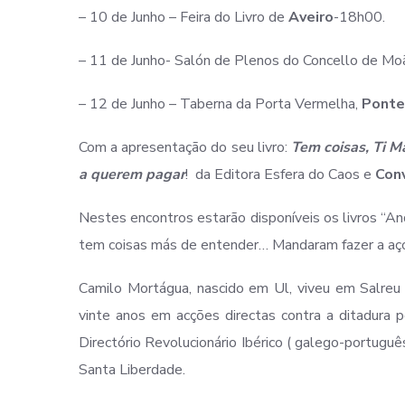
– 10 de Junho – Feira do Livro de
Aveiro
-18h00.
– 11 de Junho- Salón de Plenos do Concello de Mo
– 12 de Junho – Taberna da Porta Vermelha,
Ponte
Com a apresentação do seu livro:
Tem coisas, Ti M
a querem pagar
! da Editora Esfera do Caos e
Con
Nestes encontros estarão disponíveis os livros “And
tem coisas más de entender… Mandaram fazer a açord
Camilo Mortágua, nascido em Ul, viveu em Salreu a
vinte anos em acções directas contra a ditadura 
Directório Revolucionário Ibérico ( galego-portug
Santa Liberdade.