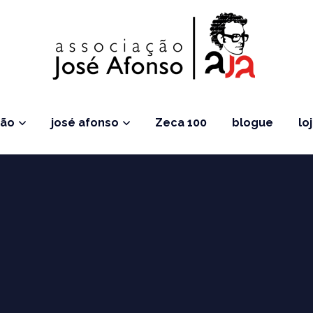
ção
josé afonso
Zeca 100
blogue
lo