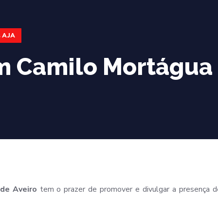
s AJA
m Camilo Mortágua
de Aveiro
tem o prazer de promover e divulgar a presença d