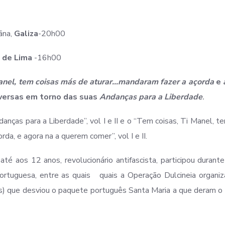
ãna,
Galiza
-20h00
 de Lima
-16h00
anel, tem coisas más de aturar…mandaram fazer a açorda
e
versas em torno das suas
Andanças para a Liberdade
.
anças para a Liberdade”, vol I e II e o “Tem coisas, Ti Manel, te
a, e agora na a querem comer”, vol I e II.
té aos 12 anos, revolucionário antifascista, participou durant
portuguesa, entre as quais quais a Operação Dulcineia organi
uês) que desviou o paquete português Santa Maria a que deram 