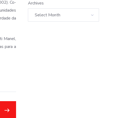
002). Co-
Archives
munidades
erdade da
ti Manel,
as para a