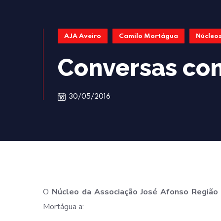
AJA Aveiro
Camilo Mortágua
Núcleo
Conversas co
30/05/2016
O
Núcleo da Associação José Afonso Região 
Mortágua a: