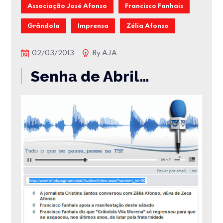
Associação José Afonso
Francisco Fanhais
Grândola
Imprensa
Zélia Afonso
02/03/2013
By
AJA
Senha de Abril…