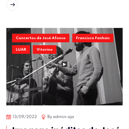
READ MORE
Concertos de José Afonso
Francisco Fanhais
LUAR
Vitorino
13/09/2022
By
admin-aja