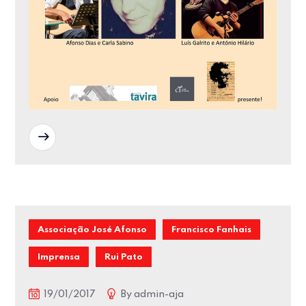
READ MORE
Associação José Afonso
Francisco Fanhais
Imprensa
Rui Pato
19/01/2017
By
admin-aja