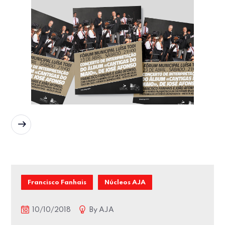
READ MORE
Francisco Fanhais
Núcleos AJA
10/10/2018
By
AJA