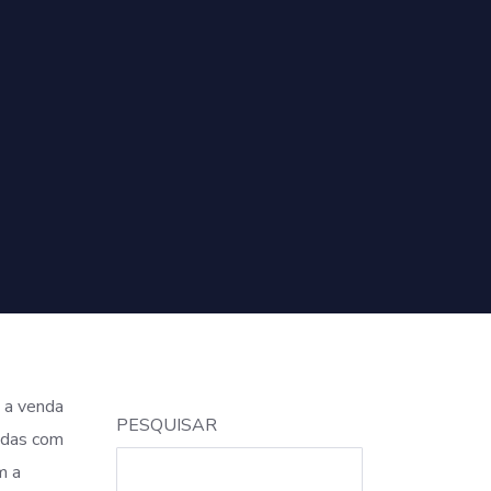
 a venda
PESQUISAR
radas com
m a