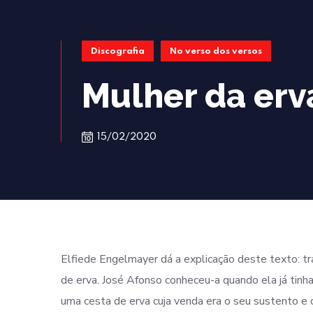
Discografia
No verso dos versos
Mulher da erv
15/02/2020
Elfiede Engelmayer dá a explicação deste texto: t
de erva. José Afonso conheceu-a quando ela já tinh
uma cesta de erva cuja venda era o seu sustento e