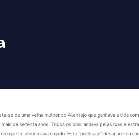
a
rata-se de uma velha mulher do Alentejo que ganhava a vida com
a mais de setenta anos. Todos os dias, andava pelas ruas e est
 com que se alimentava o gado. Esta “profissão” desapareceu co