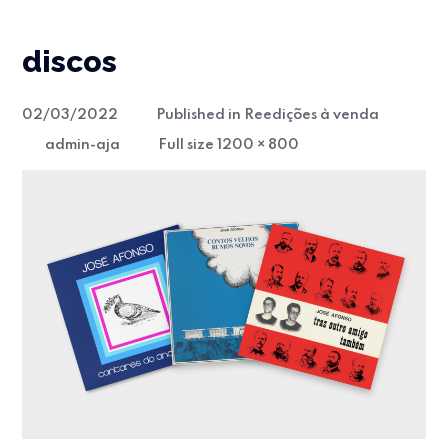
discos
02/03/2022
Published in
Reedições à venda
Full
admin-aja
Full size 1200 × 800
size