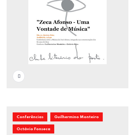
READ MORE
Conferências
Guilhermino Monteiro
Octávio Fonseca