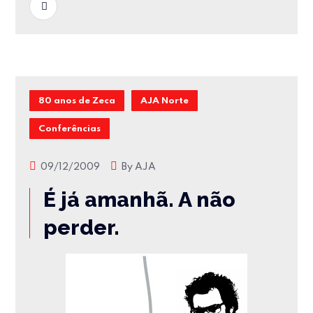
READ MORE
80 anos de Zeca
AJA Norte
Conferências
09/12/2009
By
AJA
É já amanhã. A não
perder.