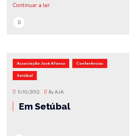
Continuar a ler
READ MORE
Associação José Afonso
Conferências
Setúbal
11/10/2012
By
AJA
Em Setúbal