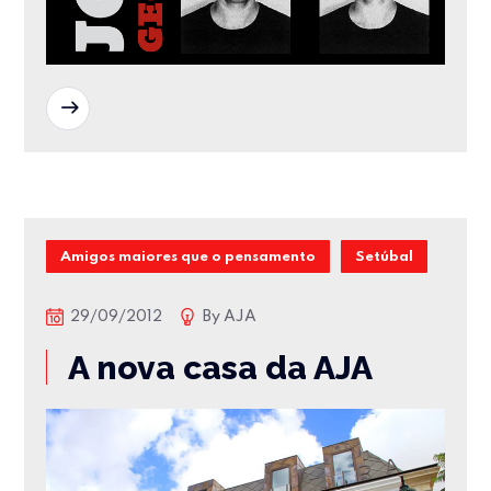
READ MORE
Amigos maiores que o pensamento
Setúbal
29/09/2012
By
AJA
A nova casa da AJA