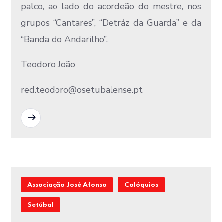
palco, ao lado do acordeão do mestre, nos
grupos “Cantares”, “Detráz da Guarda” e da
“Banda do Andarilho”.
Teodoro João
red.teodoro@osetubalense.pt
READ MORE
Associação José Afonso
Colóquios
Setúbal