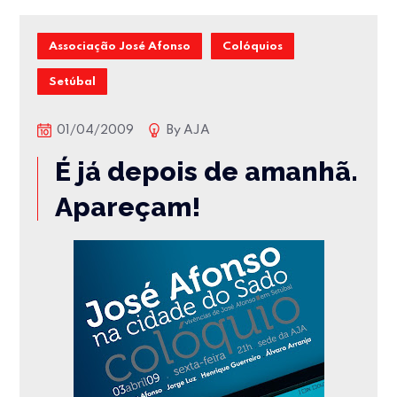
Associação José Afonso
Colóquios
Setúbal
01/04/2009
By
AJA
É já depois de amanhã.
Apareçam!