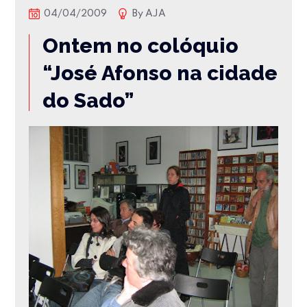
04/04/2009
By
AJA
Ontem no colóquio
“José Afonso na cidade
do Sado”