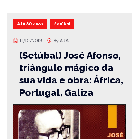
AJA 30 anos
Setúbal
11/10/2018
By
AJA
(Setúbal) José Afonso,
triângulo mágico da
sua vida e obra: África,
Portugal, Galiza