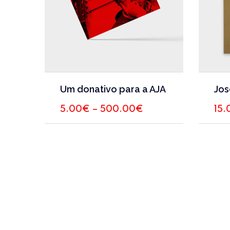
This
Um donativo para a AJA
product
has
Price
5.00
€
–
500.00
€
15.
range:
multiple
5.00€
variants.
through
The
500.00€
options
may
be
chosen