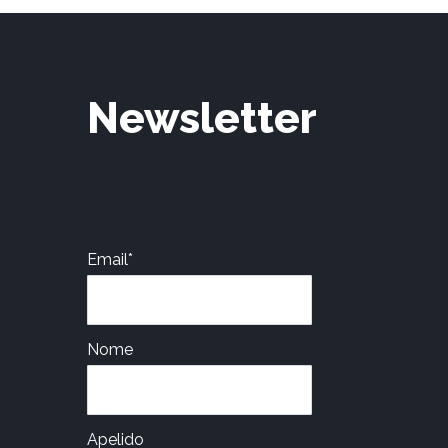
on
the
product
page
Newsletter
Email*
Nome
Apelido