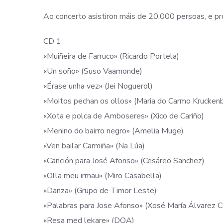
Ao concerto asistiron máis de 20.000 persoas, e pr
CD 1
«Muiñeira de Farruco» (Ricardo Portela)
«Un soño» (Suso Vaamonde)
«Érase unha vez» (Jei Noguerol)
«Moitos pechan os ollos» (Maria do Carmo Krucken
«Xota e polca de Amboseres» (Xico de Cariño)
«Menino do bairro negro» (Amelia Muge)
«Ven bailar Carmiña» (Na Lúa)
«Canción para José Afonso» (Cesáreo Sanchez)
«Olla meu irmau» (Miro Casabella)
«Danza» (Grupo de Timor Leste)
«Palabras para Jose Afonso» (Xosé María Álvarez 
«Resa med lekare» (DOA)