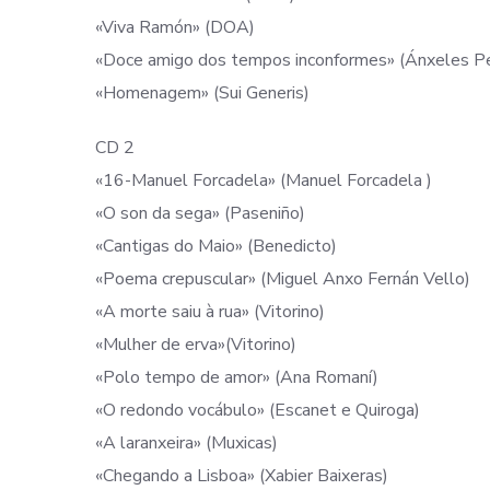
«Viva Ramón» (DOA)
«Doce amigo dos tempos inconformes» (Ánxeles P
«Homenagem» (Sui Generis)
CD 2
«16-Manuel Forcadela» (Manuel Forcadela )
«O son da sega» (Paseniño)
«Cantigas do Maio» (Benedicto)
«Poema crepuscular» (Miguel Anxo Fernán Vello)
«A morte saiu à rua» (Vitorino)
«Mulher de erva»(Vitorino)
«Polo tempo de amor» (Ana Romaní)
«O redondo vocábulo» (Escanet e Quiroga)
«A laranxeira» (Muxicas)
«Chegando a Lisboa» (Xabier Baixeras)