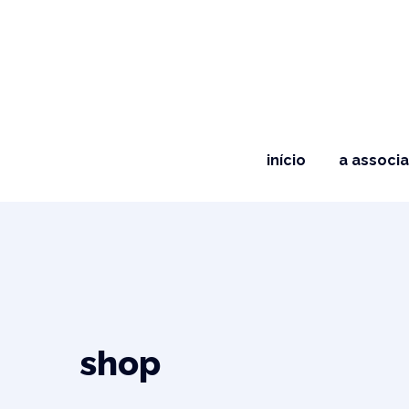
início
a associ
shop