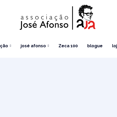
ação
josé afonso
Zeca 100
blogue
lo