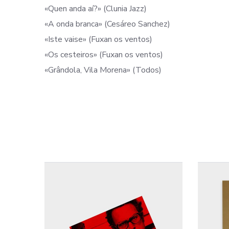
«Quen anda aí?» (Clunia Jazz)
«A onda branca» (Cesáreo Sanchez)
«Iste vaise» (Fuxan os ventos)
«Os cesteiros» (Fuxan os ventos)
«Grândola, Vila Morena» (Todos)