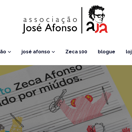
ção
josé afonso
Zeca 100
blogue
lo