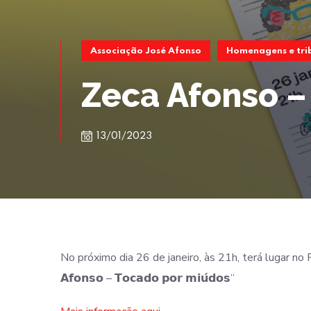
Associação José Afonso
Homenagens e tri
Zeca Afonso –
13/01/2023
No próximo dia 26 de janeiro, às 21h, terá lugar no
𝗔𝗳𝗼𝗻𝘀𝗼 – 𝗧𝗼𝗰𝗮𝗱𝗼 𝗽𝗼𝗿 𝗺𝗶𝘂́𝗱𝗼𝘀”