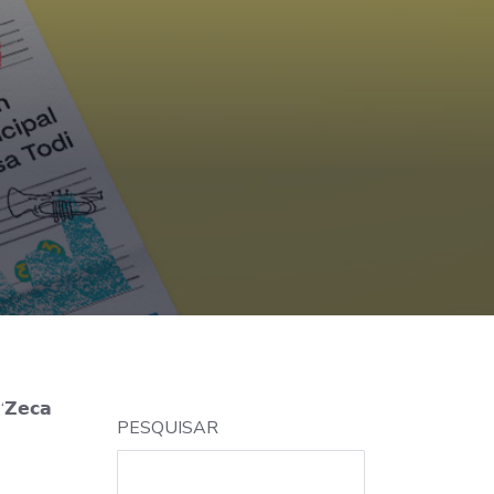
s
𝗲𝗰𝗮
PESQUISAR