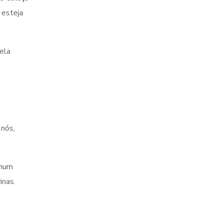
 esteja
ela
nós,
 num
inas.