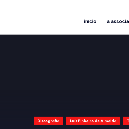
início
a associ
Discografia
Luís Pinheiro de Almeida