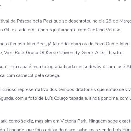
.
stival da Páscoa pela Paz) que se desenrolou no dia 29 de Març
to Gil, exilado em Londres juntamente com Caetano Veloso.
elo famoso John Peel, já falecido, eram os de Yoko Ono e John
e, Viet-Rock Group Of Keele University, Greek Arts Theatre.
”, cuja capa é uma fotografia tirada nesse festival com José A
Zeca, com cachecol pela cabeça.
curioso representativo dos tempos ditatoriais que então se viv
unda, com a foto de Luís Colaço tapada e, ainda por cima, com 
 Park, como se diz, mas sim em Victoria Park. Ninguém sabe exa
do Trindade, que foi o editor do disco, sabe, mas sendo Luís Fili