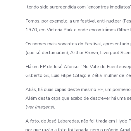
tendo sido surpreendida com “encontros imediatos”
Fomos, por exemplo, a um festival anti-nuclear (Fe
1970, em Victoria Park e onde encontrámos Gilber
Os nomes mais sonantes do Festival, apresentado p
(que só declamaram), Arthur Brown, Liverpool Scen
Há um EP de José Afonso, “No Vale de Fuenteovejuna
Gilberto Gil, Luís Filipe Colaço e Zélia, mulher de 
Aliás, há duas capas deste mesmo EP, um pormenor 
Além desta capa que acabo de descrever há uma seg
(
ver imagens
).
A foto, de José Labaredas, não foi tirada em Hyde
por que razão a foto foi tapada, nem o próprio Arnal