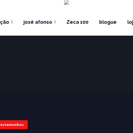
ação
josé afonso
Zeca 100
blogue
lo
Testemunhos