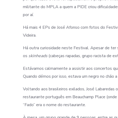
militante do MPLA a quem a PIDE criou dificuldad
por aí.
Há mais 4 EPs de José Afonso com fotos do Festiva
Videira.
Há outra curiosidade neste Festival. Apesar de ter 
os
skinheads
(cabeças rapadas, grupo racista de ex
Estávamos calmamente a assistir aos concertos qu
Quando démos por isso, estava um negro no chão a 
Voltando aos brasileiros exilados, José Labaredas
restaurante português em Beauchamp Place (onde a p
“Fado” era o nome do restaurante.
À mesa, um grupo grande de 9 pessoas, entre as qua