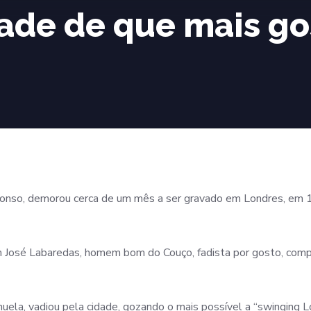
ade de que mais gos
onso, demorou cerca de um mês a ser gravado em Londres, em 
 José Labaredas, homem bom do Couço, fadista por gosto, comp
Manuela, vadiou pela cidade, gozando o mais possível a “swinging 