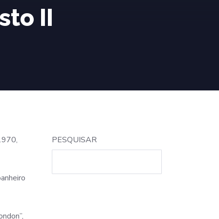
to II
1970,
PESQUISAR
anheiro
London”,