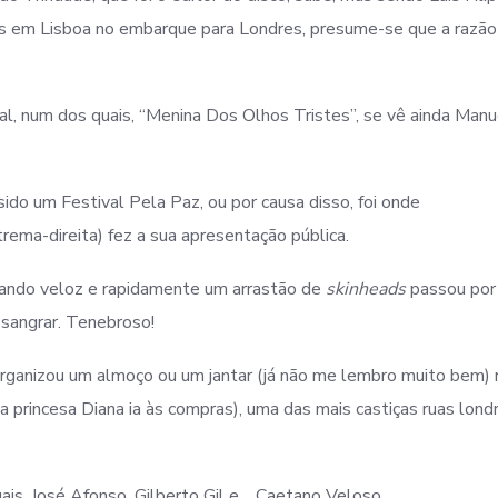
es em Lisboa no embarque para Londres, presume-se que a razão
l, num dos quais, “Menina Dos Olhos Tristes”, se vê ainda Manu
sido um Festival Pela Paz, ou por causa disso, foi onde
trema-direita) fez a sua apresentação pública.
ando veloz e rapidamente um arrastão de
skinheads
passou por 
sangrar. Tenebroso!
 organizou um almoço ou um jantar (já não me lembro muito bem)
rincesa Diana ia às compras), uma das mais castiças ruas londr
is, José Afonso, Gilberto Gil e… Caetano Veloso.