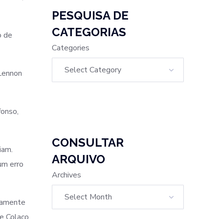
PESQUISA DE
CATEGORIAS
o de
Categories
 Lennon
fonso,
CONSULTAR
iam.
ARQUIVO
um erro
Archives
ctamente
pe Colaço