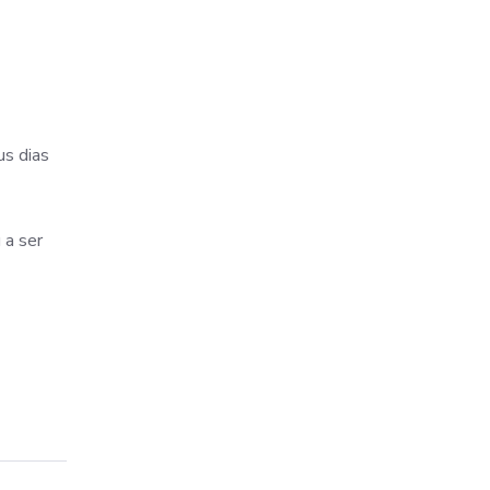
us dias
 a ser