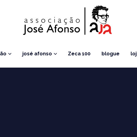
ção
josé afonso
Zeca 100
blogue
lo