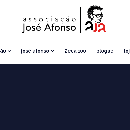
ção
josé afonso
Zeca 100
blogue
lo