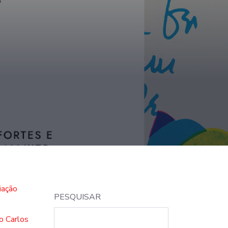
iação
PESQUISAR
o Carlos