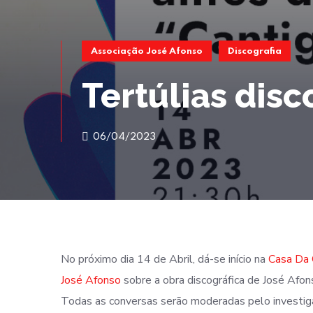
Associação José Afonso
Discografia
Tertúlias disc
06/04/2023
No próximo dia 14 de Abril, dá-se início na
Casa Da 
José Afonso
sobre a obra discográfica de José Afon
Todas as conversas serão moderadas pelo investiga