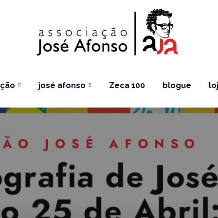
ação
josé afonso
Zeca 100
blogue
lo