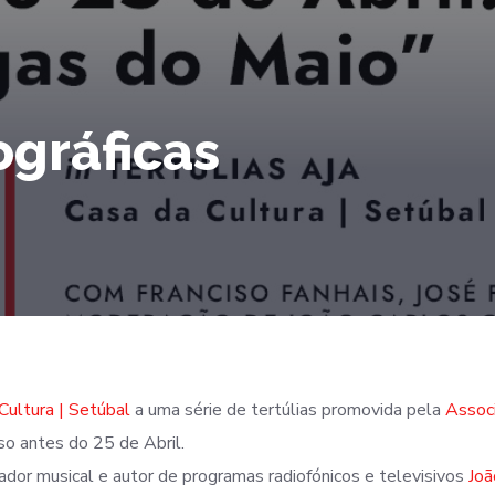
ográficas
Cultura | Setúbal
a uma série de tertúlias promovida pela
Assoc
so antes do 25 de Abril.
dor musical e autor de programas radiofónicos e televisivos
Joã