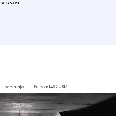
 DE ERMERA
Full
admin-aja
Full size 1452 × 813
size