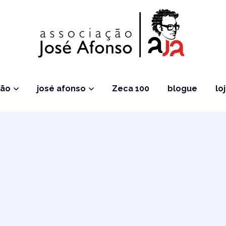
ção
josé afonso
Zeca 100
blogue
lo