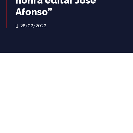
honra editar José
Afonso”
28/02/2022