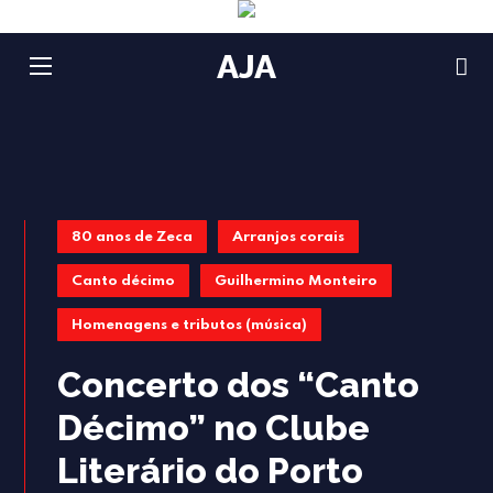
AJA
80 anos de Zeca
Arranjos corais
Canto décimo
Guilhermino Monteiro
Homenagens e tributos (música)
Concerto dos “Canto
Décimo” no Clube
Literário do Porto