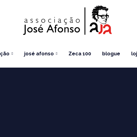
ação
josé afonso
Zeca 100
blogue
lo