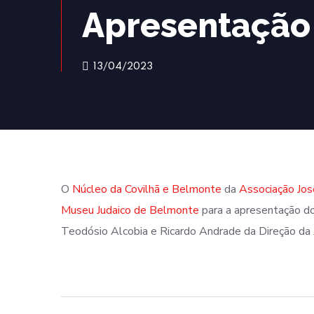
Apresentação
13/04/2023
O
Núcleo da Covilhã e Belmonte
da
Associação Jo
Museu Judaico de Belmonte
para a apresentação do
Teodósio Alcobia e Ricardo Andrade da Direção da