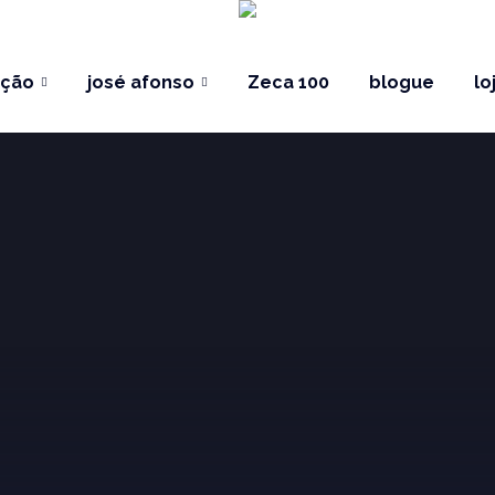
ação
josé afonso
Zeca 100
blogue
lo