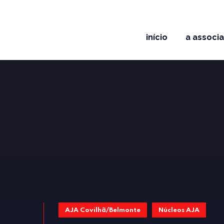
início
a associ
AJA Covilhã/Belmonte
Núcleos AJA