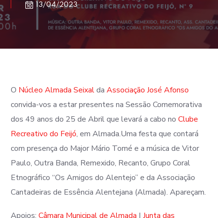
13/04/2023
O
Núcleo Almada Seixal
da
Associação José Afonso
convida-vos a estar presentes na Sessão Comemorativa
dos 49 anos do 25 de Abril que levará a cabo no
Clube
Recreativo do Feijó
, em Almada.Uma festa que contará
com presença do Major Mário Tomé e a música de Vitor
Paulo, Outra Banda, Remexido, Recanto, Grupo Coral
Etnográfico “Os Amigos do Alentejo” e da Associação
Cantadeiras de Essência Alentejana (Almada). Apareçam.
Apoios:
Câmara Municipal de Almada
|
Junta das