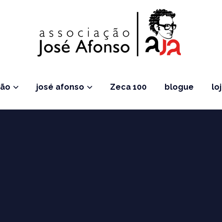
ção
josé afonso
Zeca 100
blogue
lo