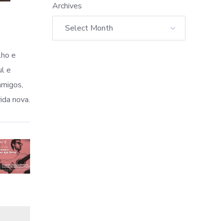
Archives
lho e
ul e
amigos,
ida nova.