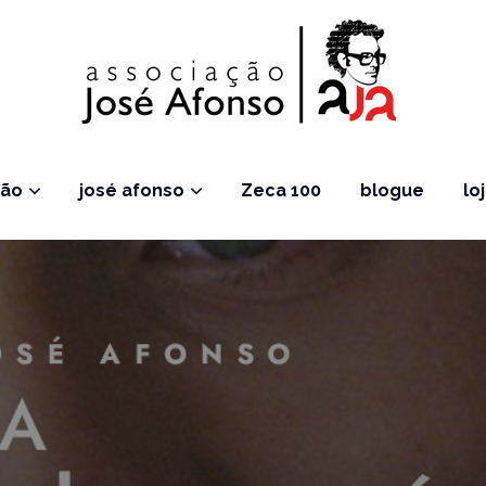
ção
josé afonso
Zeca 100
blogue
lo