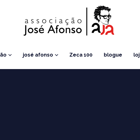
ção
josé afonso
Zeca 100
blogue
lo