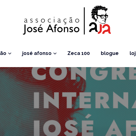
ção
josé afonso
Zeca 100
blogue
lo