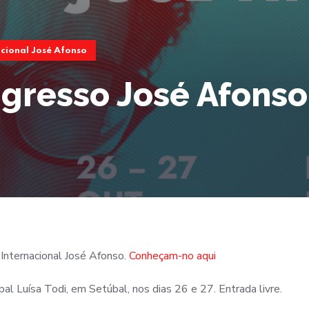
cional José Afonso
gresso José Afonso
Internacional José Afonso.
Conheçam-no aqui
 Luísa Todi, em Setúbal, nos dias 26 e 27. Entrada livre.