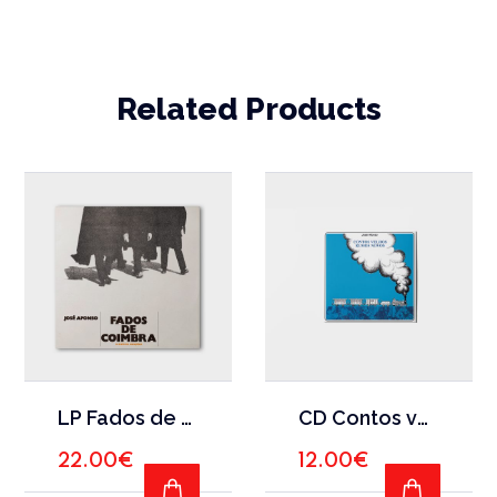
Related Products
LP Fados de Coimbra e outras canções
CD Contos velhos, rumos novos
22.00
€
12.00
€
ADD TO CART
ADD TO