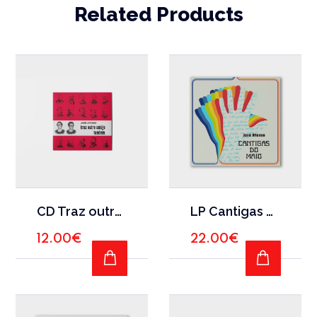
Related Products
CD Traz outro amigo também
LP Cantigas do Maio
12.00
€
22.00
€
ADD TO CART
ADD TO