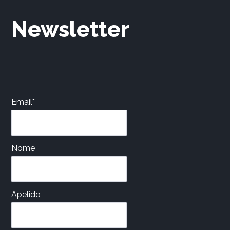
on
Newsletter
the
product
page
Email*
Nome
Apelido