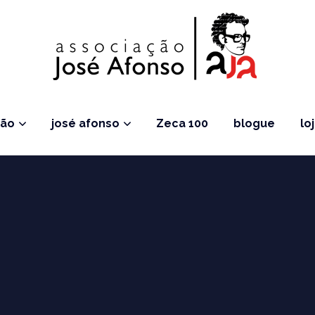
ção
josé afonso
Zeca 100
blogue
lo