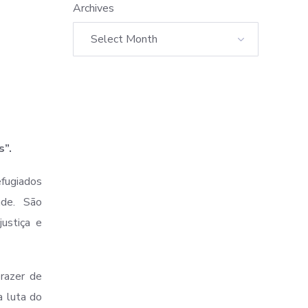
Archives
s”.
fugiados
ade. São
justiça e
razer de
a luta do