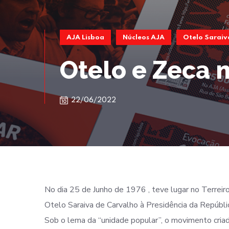
AJA Lisboa
Núcleos AJA
Otelo Saraiv
Otelo e Zeca 
22/06/2022
No dia 25 de Junho de 1976 , teve lugar no Terrei
Otelo Saraiva de Carvalho à Presidência da Repúbli
Sob o lema da “unidade popular”, o movimento criad