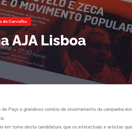
a de Carvalho
na AJA Lisboa
ro de Paço o grandioso comício de encerramento da campanha ele
ca.
o em torno desta candidatura, que os intelectuais e artistas que