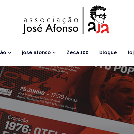
ção
josé afonso
Zeca 100
blogue
lo