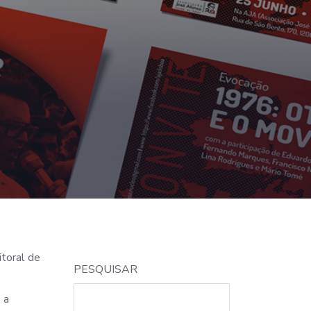
itoral de
PESQUISAR
 a