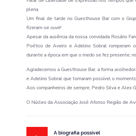
Falar de Liberdade de Expressão nos tempos que co
plena.
Um final de tarde no Guesthouse Bar com o Grupo
fizeram-se ouvir!
Apesar da ausência da nossa convidada Rosário Fa
Poético de Aveiro e Adelino Sobral romperam co
durante a época em que o medo se fez presente, re
Agradecemos a Guesthouse Bar, a forma acolhedora
e Adelino Sobral que tornaram possível o momento
Aos companheiros de sempre, Pedro Silva e Alex Ga
O Núcleo da Associação José Afonso Região de Av
A biografia possível