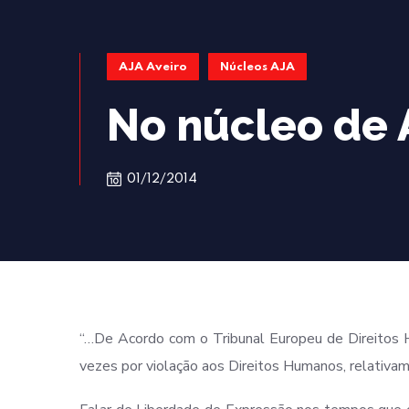
AJA Aveiro
Núcleos AJA
No núcleo de 
01/12/2014
“…De Acordo com o Tribunal Europeu de Direitos
vezes por violação aos Direitos Humanos, relativa