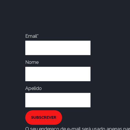
Email*
Nome
Apelido
SUBSCREVER
O seu endereço de e-mail será usado apenas para