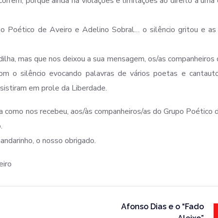
rrem, porque ainda há violações e limitações ao direito a uma 
 Poético de Aveiro e Adelino Sobral… o silêncio gritou e as
rdilha, mas que nos deixou a sua mensagem, os/as companheiros
m o silêncio evocando palavras de vários poetas e cantauto
sistiram em prole da Liberdade.
 como nos recebeu, aos/às companheiros/as do Grupo Poético 
.
ndarinho, o nosso obrigado.
eiro
Afonso Dias e o “Fado