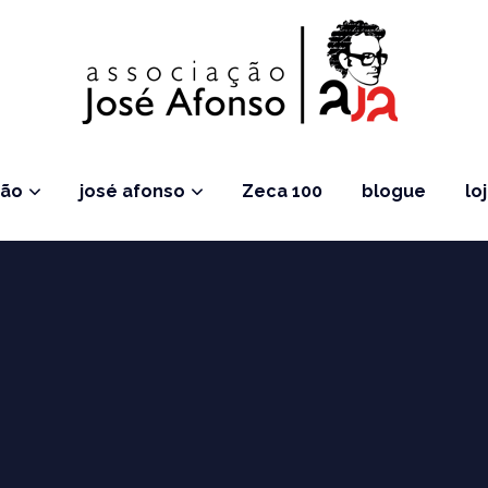
ção
josé afonso
Zeca 100
blogue
lo