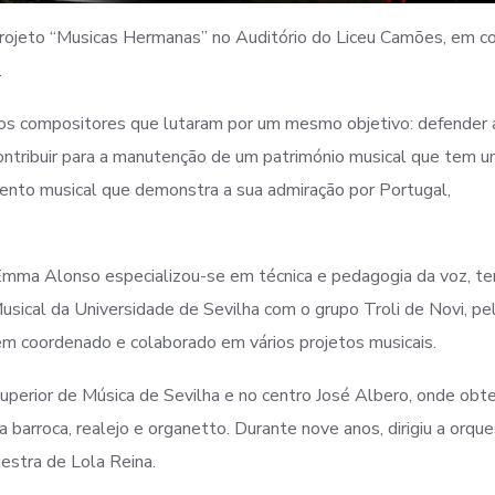
rojeto “Musicas Hermanas” no Auditório do Liceu Camões, em c
.
os compositores que lutaram por um mesmo objetivo: defender 
contribuir para a manutenção de um património musical que tem u
nto musical que demonstra a sua admiração por Portugal,
 Emma Alonso especializou-se em técnica e pedagogia da voz, t
sical da Universidade de Sevilha com o grupo Troli de Novi, pe
em coordenado e colaborado em vários projetos musicais.
perior de Música de Sevilha e no centro José Albero, onde obt
a barroca, realejo e organetto. Durante nove anos, dirigiu a orqu
estra de Lola Reina.