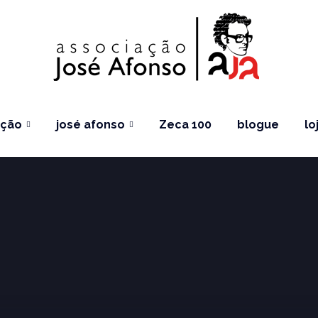
ação
josé afonso
Zeca 100
blogue
lo