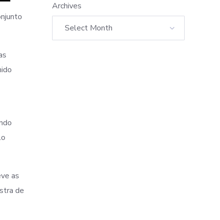
Archives
onjunto
as
nido
endo
lo
eve as
estra de