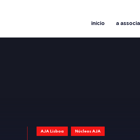
início
a associ
AJA Lisboa
Núcleos AJA