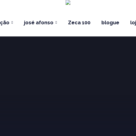
ação
josé afonso
Zeca 100
blogue
lo