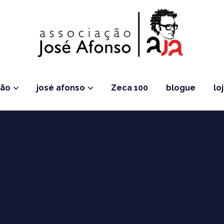
ção
josé afonso
Zeca 100
blogue
lo