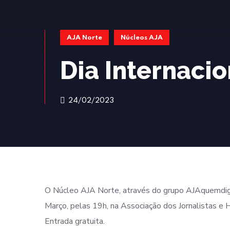
AJA Norte
Núcleos AJA
Dia Internaci
24/02/2023
O Núcleo AJA Norte, através do grupo AJAquemdiga,
Março, pelas 19h, na Associação dos Jornalistas e
Entrada gratuita.