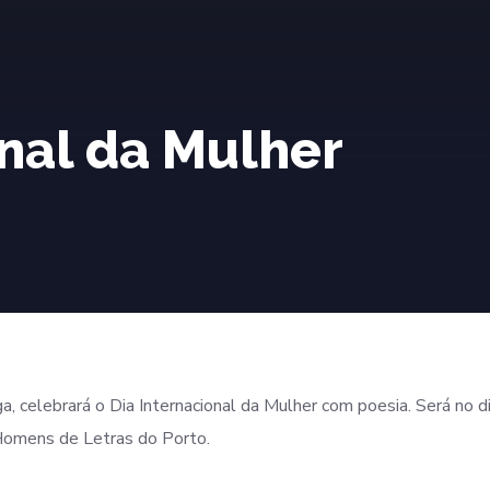
onal da Mulher
 celebrará o Dia Internacional da Mulher com poesia. Será no d
 Homens de Letras do Porto.