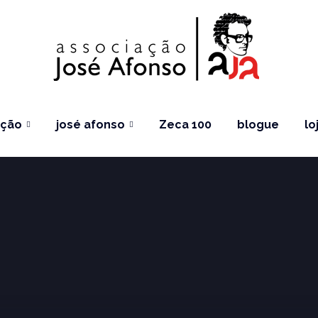
ação
josé afonso
Zeca 100
blogue
lo