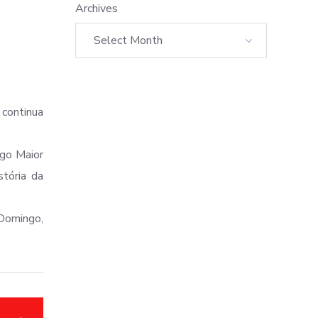
Archives
 continua
go Maior
tória da
 Domingo,