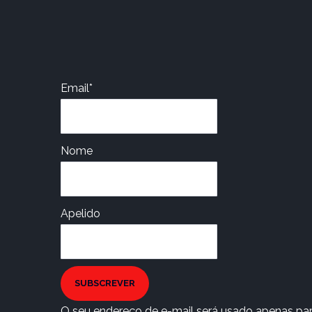
Email*
Nome
Apelido
SUBSCREVER
O seu endereço de e-mail será usado apenas para