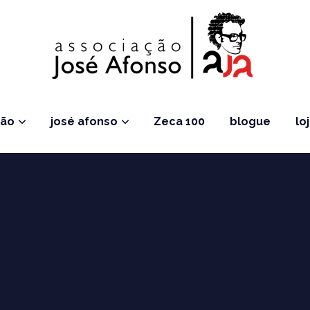
ção
josé afonso
Zeca 100
blogue
lo