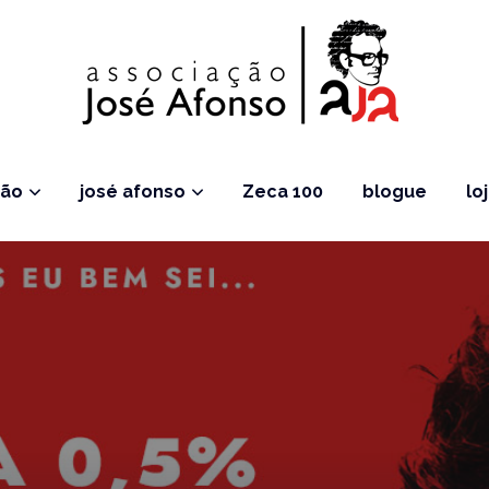
ção
josé afonso
Zeca 100
blogue
lo