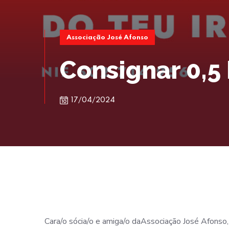
Associação José Afonso
Consignar 0,5 
17/04/2024
Cara/o sócia/o e amiga/o daAssociação José Afonso,