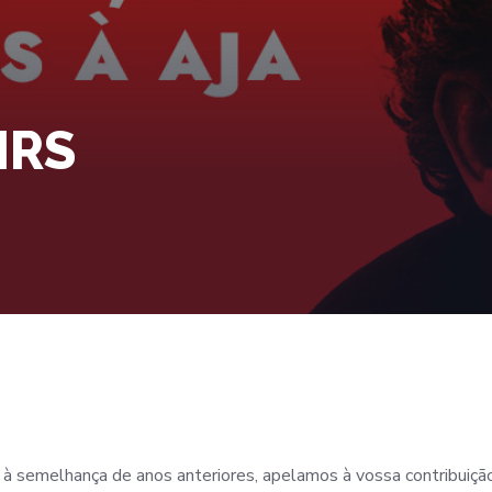
IRS
 à semelhança de anos anteriores, apelamos à vossa contribuiçã