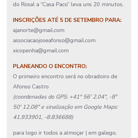
do Rosal a “Casa Paco” leva uns 20 minutos.
INSCRIÇÕES ATÉ 5 DE SETEMBRO PARA:
ajanorte@gmail.com
associacaojoseafonso@gmail.com
xicopenha@gmail.com
PLANEANDO O ENCONTRO:
O primeiro encontro será no obradoiro de
Afonso Castro
(coordenadas do GPS: +41° 56′ 2.04″, -8°
50′ 12.08″ e sinalização em Google Maps:
41.933901, -8.836688)
para logo ir todos a almoçar ( em galego,