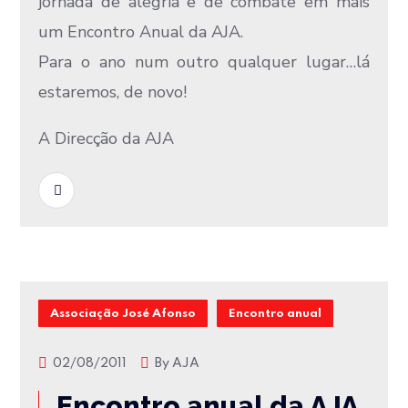
jornada de alegria e de combate em mais
um Encontro Anual da AJA.
Para o ano num outro qualquer lugar…lá
estaremos, de novo!
A Direcção da AJA
READ MORE
Associação José Afonso
Encontro anual
02/08/2011
By
AJA
Encontro anual da AJA