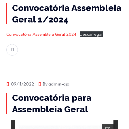
Convocatória Assembleia
Geral 1/2024
Convocatória Assembleia Geral 2024
Descarregar
READ MORE
Assembleia Geral
Associação José Afonso
09/11/2022
By
admin-aja
Convocatória para
Assembleia Geral