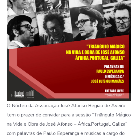
O Núcleo da Associação José Afonso Região de Aveiro
tem o prazer de convidar para a sessão “Triângulo Mágico
na Vida e Obra de José Afonso – África,Portugal, Galiza”
com palavras de Paulo Esperança e músicas a cargo do