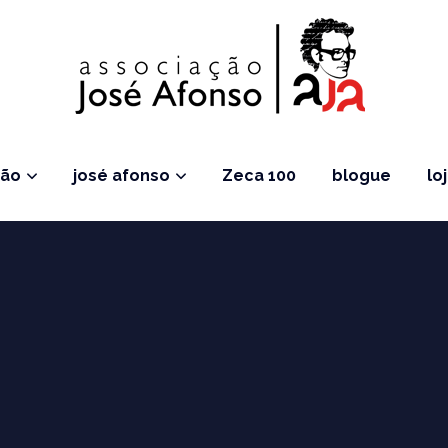
ção
josé afonso
Zeca 100
blogue
lo