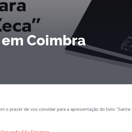
 em Coimbra
m o prazer de vos convidar para a apresentação do livro “Santa-