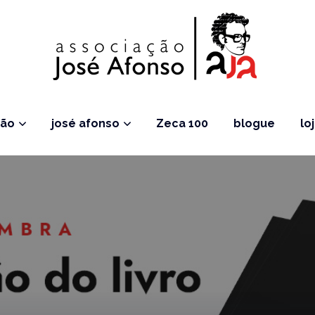
ção
josé afonso
Zeca 100
blogue
lo