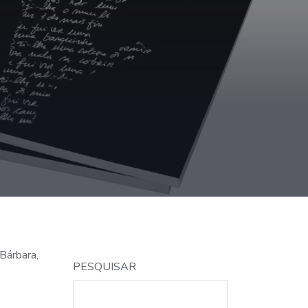
Bárbara,
PESQUISAR