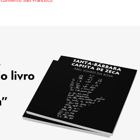
o
Convento São Francisco
.