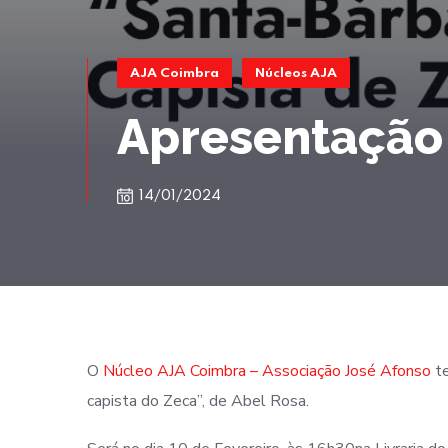
AJA Coimbra
Núcleos AJA
Apresentação
14/01/2024
O
Núcleo AJA Coimbra – Associação José Afonso
te
capista do Zeca”, de Abel Rosa.