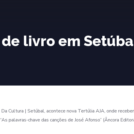
de livro em Setúba
 Da Cultura | Setúbal, acontece nova Tertúlia AJA, onde receb
o “As palavras-chave das canções de José Afonso” (Âncora Editora