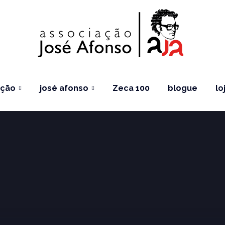
ação
josé afonso
Zeca 100
blogue
lo