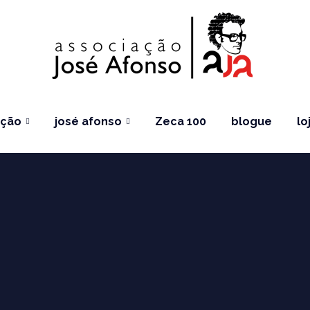
ação
josé afonso
Zeca 100
blogue
lo