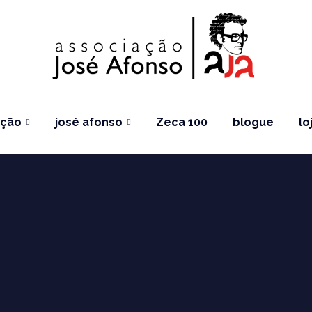
ação
josé afonso
Zeca 100
blogue
lo