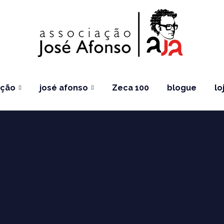
ação
josé afonso
Zeca 100
blogue
lo