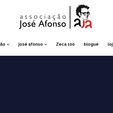
ção
josé afonso
Zeca 100
blogue
lo