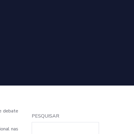
de debate
PESQUISAR
ional nas