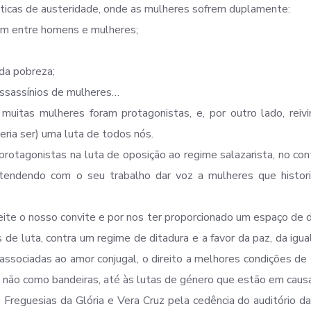
oliticas de austeridade, onde as mulheres sofrem duplamente:
ntam entre homens e mulheres;
da pobreza;
assassínios de mulheres…
muitas mulheres foram protagonistas, e, por outro lado, reivi
eria ser) uma luta de todos nós.
protagonistas na luta de oposição ao regime salazarista, no co
tendendo com o seu trabalho dar voz a mulheres que histor
eite o nosso convite e por nos ter proporcionado um espaço de 
 de luta, contra um regime de ditadura e a favor da paz, da igu
associadas ao amor conjugal, o direito a melhores condições de 
e não como bandeiras, até às lutas de género que estão em caus
Freguesias da Glória e Vera Cruz pela cedência do auditório d