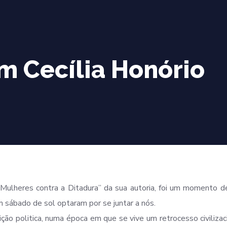
m Cecília Honório
ro “Mulheres contra a Ditadura” da sua autoria, foi um momento 
 sábado de sol optaram por se juntar a nós.
ção politica, numa época em que se vive um retrocesso civilizac