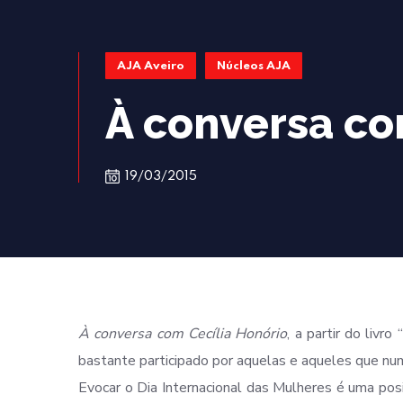
AJA Aveiro
Núcleos AJA
À conversa co
19/03/2015
À conversa com Cecília Honório
, a partir do liv
bastante participado por aquelas e aqueles que num
Evocar o Dia Internacional das Mulheres é uma posi