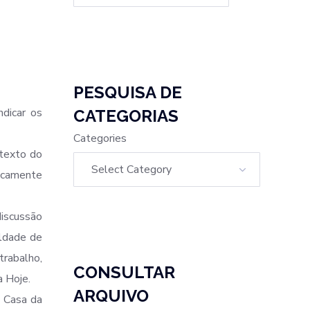
PESQUISA DE
ndicar os
CATEGORIAS
Categories
ntexto do
icamente
discussão
aldade de
trabalho,
CONSULTAR
a Hoje.
ARQUIVO
a Casa da