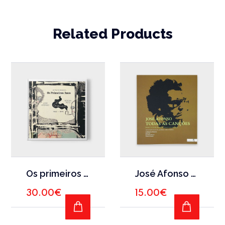
Related Products
Os primeiros anos: A correspondência José Afonso / Rocha Pato (1962/1970)
José Afonso – Todas as canções
30.00
€
15.00
€
ADD TO CART
ADD TO