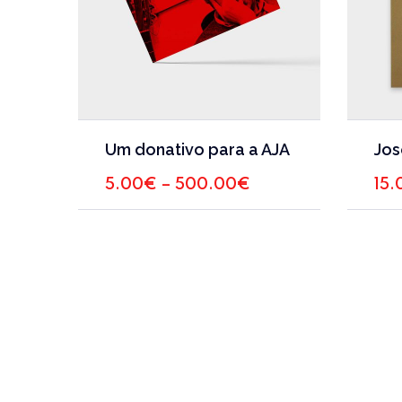
This
Um donativo para a AJA
product
has
Price
5.00
€
–
500.00
€
15.
range:
multiple
5.00€
variants.
through
The
500.00€
options
may
be
chosen
on