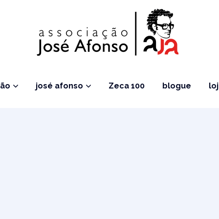
ção
josé afonso
Zeca 100
blogue
lo