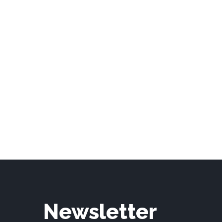
the
product
page
Newsletter